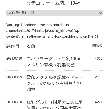
カテゴリー：豆乳
194件
Warning
: Undefined array key "narabi" in
/home/tanica2017/tanica.jp/public_html/wp2/wp-
content/themes/theme_amanokikaku/archive.php
on line
59
試作日
名前
閲覧数
白バラヨーグルト生乳100×
4355
2021.07.30
マルサン有機豆乳無調整
雪印メグミルク記憶ケアヨー
2776
2021.06.29
グルト×マルサン有機豆乳無
調整
豆乳グルト（国産大豆の豆乳
4221
2021.06.29
使用）×マルサン国産大豆の