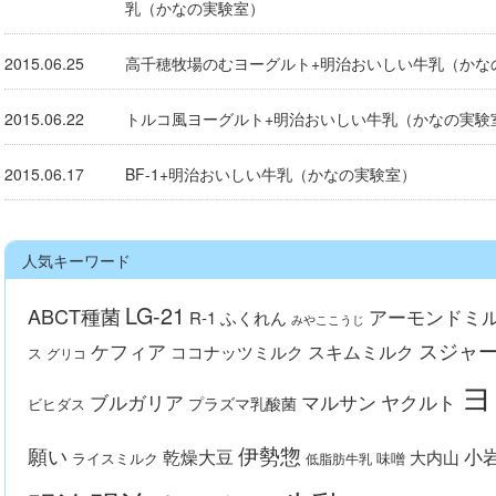
乳（かなの実験室）
2015.06.25
高千穂牧場のむヨーグルト+明治おいしい牛乳（かな
2015.06.22
トルコ風ヨーグルト+明治おいしい牛乳（かなの実験
2015.06.17
BF-1+明治おいしい牛乳（かなの実験室）
人気キーワード
LG-21
ABCT種菌
アーモンドミ
R-1
ふくれん
みやここうじ
スジャ
ケフィア
スキムミルク
ココナッツミルク
ス
グリコ
ヨ
ブルガリア
マルサン
ヤクルト
プラズマ乳酸菌
ビヒダス
伊勢惣
願い
小
乾燥大豆
大内山
ライスミルク
味噌
低脂肪牛乳