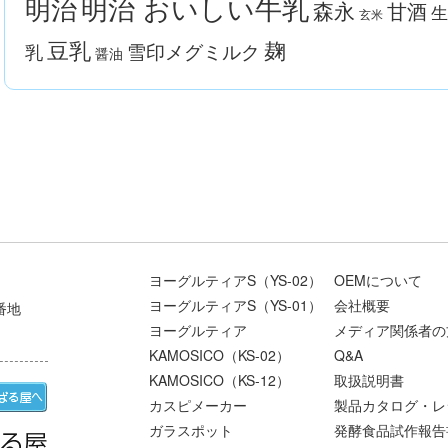
明治 おいしい牛乳
明治
森永
甘酒
生
玄米
豆乳
麹
雪印メグミルク
乳
醤油
ヨーグルティアS（YS-02）
OEMについて
ヨーグルティアS（YS-01）
会社概要
番地
ヨーグルティア
メディア関係者の
KAMOSICO（KS-02）
Q&A
KAMOSICO（KS-12）
取扱説明書
カスピメーカー
製品カタログ・レ
ガラスポット
発酵食品試作報告