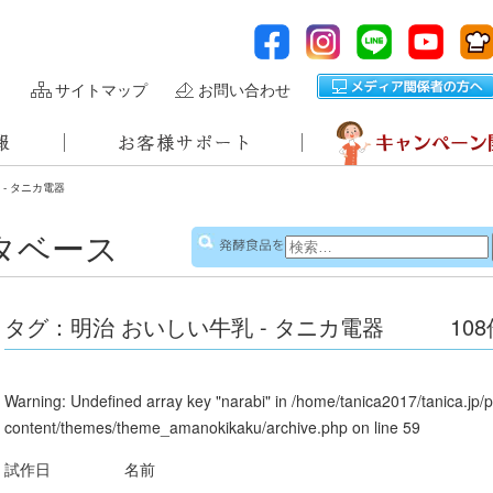
サイトマップ
お問い合わせ
 - タニカ電器
タベース
検
発酵食品を
索:
タグ：明治 おいしい牛乳 - タニカ電器
108
Warning
: Undefined array key "narabi" in
/home/tanica2017/tanica.jp/
content/themes/theme_amanokikaku/archive.php
on line
59
試作日
名前