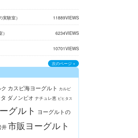
の実験室）
11889
VIEWS
室）
6234
VIEWS
10701
VIEWS
次のページ »
カスピ海ヨーグルト
ルク
カルピ
ータ
ダノンビオ
ナチュレ恵
ビヒタス
ーグルト
ヨーグルトの
市販ヨーグルト
岩井