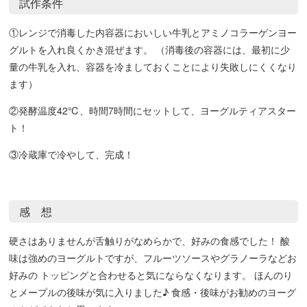
試作条件
①レンジで消毒した内容器においしい牛乳とアミノコラーゲンヨー
グルトを入れ良くかき混ぜます。 （消毒後の容器には、最初に少
量の牛乳を入れ、容器を冷ましておくことにより失敗しにくくなり
ます）
②発酵温度42℃、時間7時間にセットして、ヨーグルティアスター
ト！
③冷蔵庫で冷やして、完成！
感 想
硬さはありませんが舌触りがなめらかで、好みの食感でした！ 酸
味は強めのヨーグルトですが、フルーツソースやグラノーラなどお
好みの トッピングと合わせると気にならなくなります。 ほんのり
とメープルの後味が気に入りました♪ 食感・後味がお勧めのヨーグ