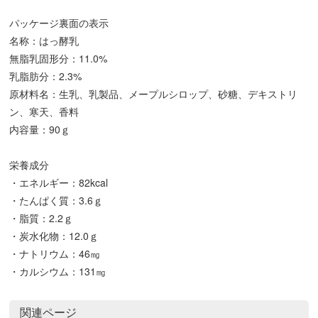
パッケージ裏面の表示
名称：はっ酵乳
無脂乳固形分：11.0%
乳脂肪分：2.3%
原材料名：生乳、乳製品、メープルシロップ、砂糖、デキストリ
ン、寒天、香料
内容量：90ｇ
栄養成分
・エネルギー：82kcal
・たんぱく質：3.6ｇ
・脂質：2.2ｇ
・炭水化物：12.0ｇ
・ナトリウム：46㎎
・カルシウム：131㎎
関連ページ