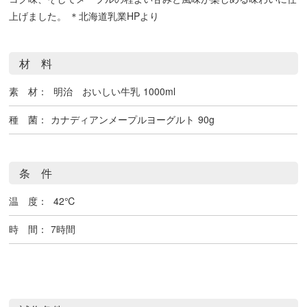
上げました。 ＊北海道乳業HPより
材 料
素 材：
明治 おいしい牛乳
1000ml
種 菌：
カナディアンメープルヨーグルト
90g
条 件
温 度：
42℃
時 間：
7時間