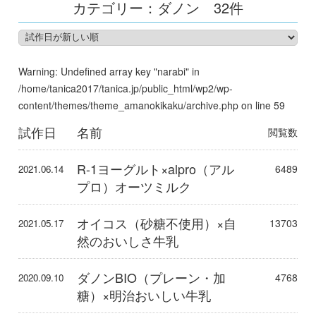
カテゴリー：ダノン
32件
Warning
: Undefined array key "narabi" in
/home/tanica2017/tanica.jp/public_html/wp2/wp-
content/themes/theme_amanokikaku/archive.php
on line
59
試作日
名前
閲覧数
R-1ヨーグルト×alpro（アル
6489
2021.06.14
プロ）オーツミルク
オイコス（砂糖不使用）×自
13703
2021.05.17
然のおいしさ牛乳
ダノンBIO（プレーン・加
4768
2020.09.10
糖）×明治おいしい牛乳