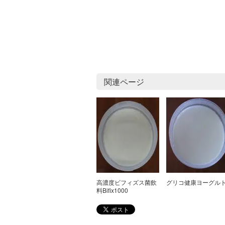
関連ページ
高濃度ビフィズス菌飲
グリコ健康ヨーグル
料Bifix1000