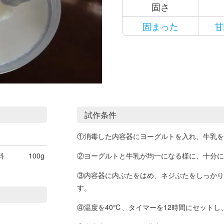
固さ
固まった
甘
試作条件
①消毒した内容器にヨーグルトを入れ、牛乳を
料
100g
②ヨーグルトと牛乳が均一になる様に、十分に
③内容器に内ぶたをはめ、ネジぶたをしっかり
す。
④温度を40℃、タイマーを12時間にセット