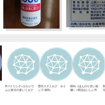
ト
R-1ドリンク×カルシウ
雪印メグミルク ホイ
Bifix（ほんのり甘い加
B
ムと鉄分の多いミルク
ップ×Bifix
糖）×明治おいしい牛
（かおりの実験室）
乳