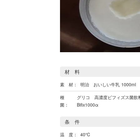
材 料
素 材：
明治 おいしい牛乳
1000ml
種
グリコ 高濃度ビフィズス菌飲
菌：
Bifix1000α
条 件
温 度：
40℃