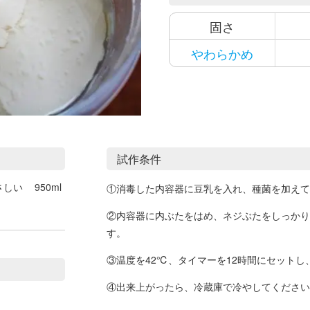
固さ
やわらかめ
試作条件
さしい
950ml
①消毒した内容器に豆乳を入れ、種菌を加えて
②内容器に内ぶたをはめ、ネジぶたをしっかり
す。
③温度を42℃、タイマーを12時間にセット
④出来上がったら、冷蔵庫で冷やしてください