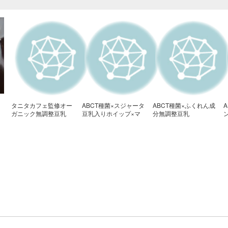
タニタカフェ監修オー
ABCT種菌×スジャータ
ABCT種菌×ふくれん成
ガニック無調整豆乳
豆乳入りホイップ×マ
分無調整豆乳
×ABCT
ルサン有機無調整豆乳