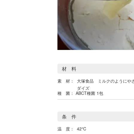
材 料
素 材：
大塚食品 ミルクのようにや
ダイズ
種 菌：
ABCT種菌
1包
条 件
温 度：
42℃