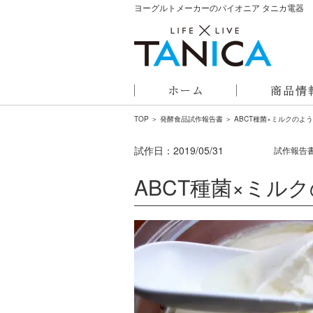
ヨーグルトメーカーのパイオニア タニカ電器
TOP
＞
発酵食品試作報告書
＞ ABCT種菌×ミルクのよ
試作日：
2019/05/31
試作報告
ABCT種菌×ミル