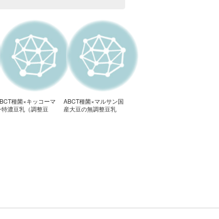
ABCT種菌×キッコーマ
ABCT種菌×マルサン国
ン特濃豆乳（調整豆
産大豆の無調整豆乳
乳）