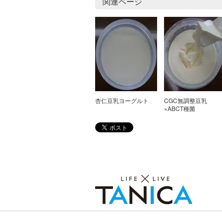
関連ページ
杏仁豆乳ヨーグルト
CGC無調整豆乳
×ABCT種菌