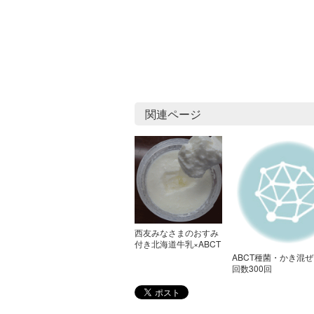
関連ページ
西友みなさまのおすみ
付き北海道牛乳×ABCT
ABCT種菌・かき混ぜ
回数300回