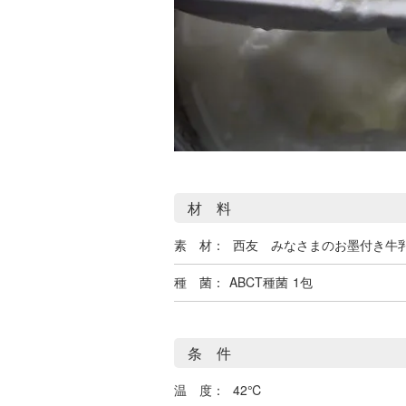
材 料
素 材：
西友 みなさまのお墨付き牛
種 菌：
ABCT種菌
1包
条 件
温 度：
42℃