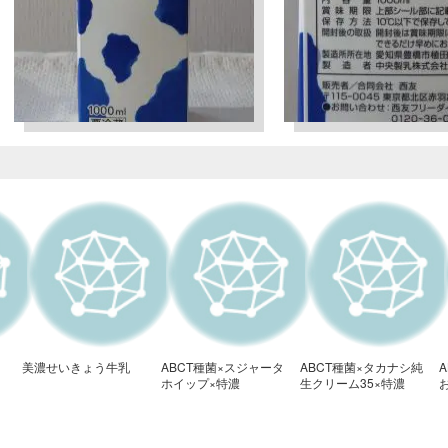
美濃せいきょう牛乳
ABCT種菌×スジャータ
ABCT種菌×タカナシ純
ホイップ×特濃
生クリーム35×特濃