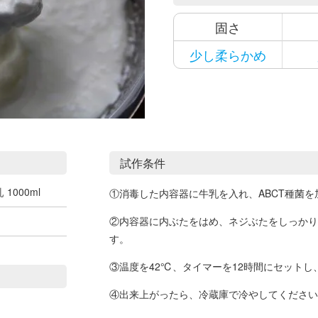
固さ
少し柔らかめ
試作条件
乳
1000ml
①消毒した内容器に牛乳を入れ、ABCT種菌
②内容器に内ぶたをはめ、ネジぶたをしっかり
す。
③温度を42℃、タイマーを12時間にセット
④出来上がったら、冷蔵庫で冷やしてください