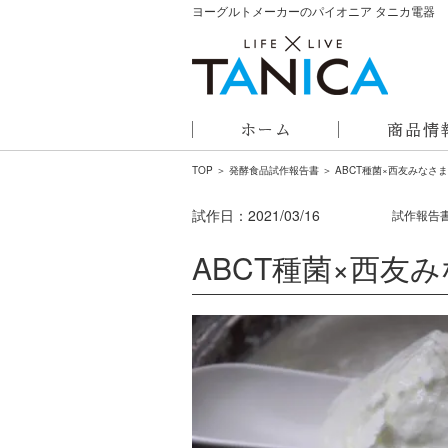
ヨーグルトメーカーのパイオニア タニカ電器
TOP
＞
発酵食品試作報告書
＞ ABCT種菌×西友みなさ
試作日：
2021/03/16
試作報告
ABCT種菌×西友