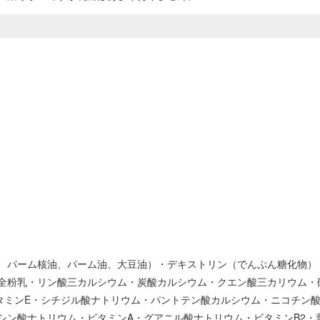
、パーム核油、パーム油、大豆油）・デキストリン（でんぷん糖化物）
全粉乳・リン酸三カルシウム・炭酸カルシウム・クエン酸三カリウム・
タミンE・シチジル酸ナトリウム・パントテン酸カルシウム・ニコチン酸
シン酸ナトリウム・ビタミンA・グアニル酸ナトリウム・ビタミンB2・葉