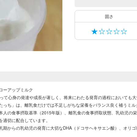
固さ
★☆☆☆☆
ローアップミルク
とって心身の発達や成長が著しく、将来にわたる発育の過程においても大
たっち」は、離乳食だけでは不足しがちな栄養をバランス良く補うミル
本人の食事摂取基準（2015年版）、離乳食の食事摂取状態、乳幼児の
を適切に配合しています。
乳期からの乳幼児の発育に大切なDHA（ドコサヘキサエン酸）、オリゴ