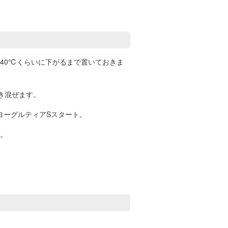
40℃くらいに下がるまで置いておきま
き混ぜます。
ヨーグルティアSスタート。
。