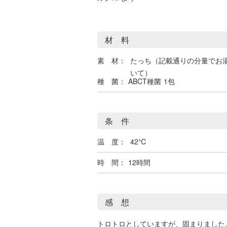
材 料
素 材：
たっち（記載通りの分量でお
いて）
種 菌：
ABCT種菌
1包
条 件
温 度：
42℃
時 間：
12時間
感 想
トロトロとしていますが、固まりました