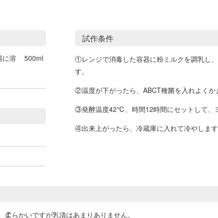
試作条件
湯に溶
500ml
①レンジで消毒した容器に粉ミルクを調乳し、
す。
②温度が下がったら、ABCT種菌を入れよくか
③発酵温度42℃、時間12時間にセットして、
④出来上がったら、冷蔵庫に入れて冷やします
。柔らかいですが乳清はあまりありません。