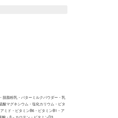
・脱脂粉乳・バターミルクパウダー・乳
硫酸マグネシウム・塩化カリウム・ビタ
アミド・ビタミンB6・ビタミンB1・ア
酸・β－カロテン・ビタミンD3