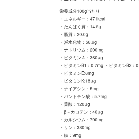
栄養成分100g当たり
・エネルギー：471kcal
・たんぱく質：14.5g
・脂質：20.0g
・炭水化物：58.9g
・ナトリウム：200mg
・ビタミンＡ：360μg
・ビタミンB1：0.7mg ・ビタミンB2：0.
・ビタミンE:6mg
・ビタミンK:18μg
・ナイアシン：5mg
・パントテン酸：5.7mg
・葉酸：120μg
・β－カロテン：40μg
・カルシウム：700mg
・リン：380mg
・鉄：9mg