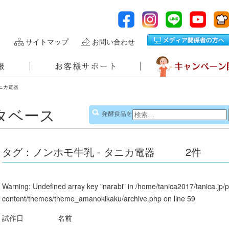
サイトマップ
お問い合わせ
タニカ電器
タベース
検
発酵食品を
索:
タグ：ノンホモ牛乳 - タニカ電器
2件
Warning
: Undefined array key "narabi" in
/home/tanica2017/tanica.jp/
content/themes/theme_amanokikaku/archive.php
on line
59
試作日
名前