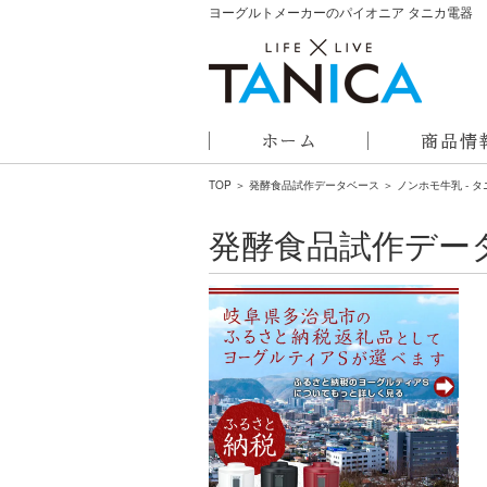
ヨーグルトメーカーのパイオニア タニカ電器
TOP
＞
発酵食品試作データベース
＞ ノンホモ牛乳 - 
発酵食品試作デー