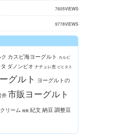
7605
VIEWS
9778
VIEWS
カスピ海ヨーグルト
ルク
カルピ
ータ
ダノンビオ
ナチュレ恵
ビヒタス
ーグルト
ヨーグルトの
市販ヨーグルト
岩井
調整豆
紀文
納豆
クリーム
種菌