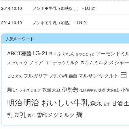
2014.10.10
ノンホモ牛乳（加熱なし）＋LG-21
2014.10.10
ノンホモ牛乳（加熱）＋LG-21
人気キーワード
LG-21
ABCT種菌
アーモンドミ
R-1
ふくれん
みやここうじ
スジャ
ケフィア
スキムミルク
ココナッツミルク
ス
グリコ
ヨ
ブルガリア
マルサン
ヤクルト
プラズマ乳酸菌
ビヒダス
伊勢惣
願い
小
乾燥大豆
大内山
ライスミルク
味噌
低脂肪牛乳
明治 おいしい牛乳
明治
森永
甘酒
生
玄米
豆乳
麹
雪印メグミルク
乳
醤油