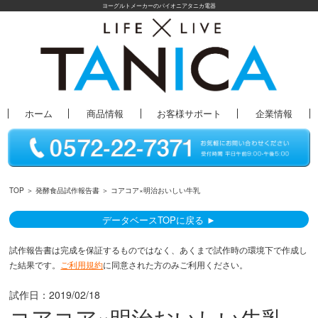
ヨーグルトメーカーのパイオニアタニカ電器
ホーム
商品情報
お客様サポート
企業情報
TOP
＞
発酵食品試作報告書
＞ コアコア×明治おいしい牛乳
データベースTOPに戻る ►
試作報告書は完成を保証するものではなく、あくまで試作時の環境下で作成し
た結果です。
ご利用規約
に同意された方のみご利用ください。
試作日：
2019/02/18
コアコア×明治おいしい牛乳