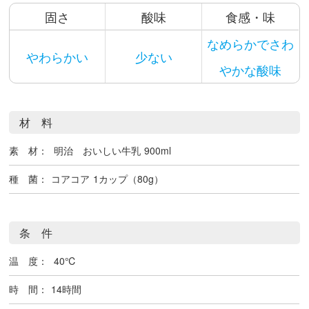
固さ
酸味
食感・味
なめらかでさわ
やわらかい
少ない
やかな酸味
材 料
素 材：
明治 おいしい牛乳
900ml
種 菌：
コアコア
1カップ（80g）
条 件
温 度：
40℃
時 間：
14時間