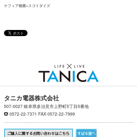
ケフィア種菌×スゴイダイズ
タニカ電器株式会社
507-0027 岐阜県多治見市上野町5丁目5番地
0572-22-7371
FAX 0572-22-7999