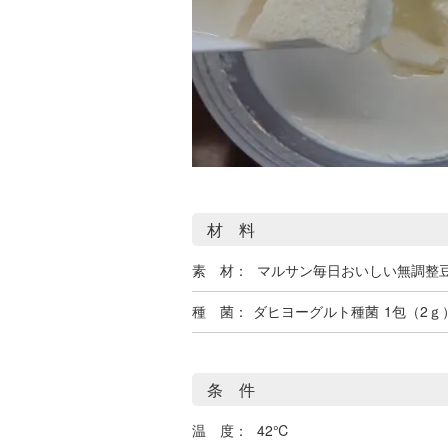
材 料
素 材：
マルサン毎日おいしい無調整
種 菌：
ダヒヨーグルト種菌
1包（2ｇ
条 件
温 度：
42℃