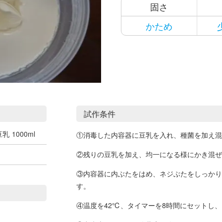
固さ
かため
試作条件
豆乳
1000ml
①消毒した内容器に豆乳を入れ、種菌を加え混
）
②残りの豆乳を加え、均一になる様にかき混ぜ
③内容器に内ぶたをはめ、ネジぶたをしっかり
す。
④温度を42℃、タイマーを8時間にセットし