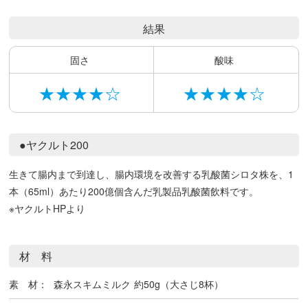
結果
固さ
酸味
★★★★☆
★★★★☆
●ヤクルト200
生きて腸内まで到達し、腸内環境を改善する乳酸菌シロタ株を、1
本（65ml）あたり200億個含んだ乳製品乳酸菌飲料です。
※ヤクルトHPより
材 料
素 材：
森永スキムミルク
約50g（大さじ8杯）