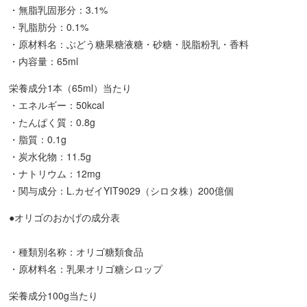
・無脂乳固形分：3.1%
・乳脂肪分：0.1%
・原材料名：ぶどう糖果糖液糖・砂糖・脱脂粉乳・香料
・内容量：65ml
栄養成分1本（65ml）当たり
・エネルギー：50kcal
・たんぱく質：0.8g
・脂質：0.1g
・炭水化物：11.5g
・ナトリウム：12mg
・関与成分：L.カゼイYIT9029（シロタ株）200億個
●オリゴのおかげの成分表
・種類別名称：オリゴ糖類食品
・原材料名：乳果オリゴ糖シロップ
栄養成分100g当たり