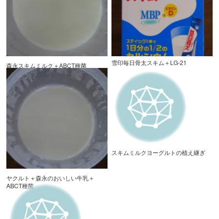
雪印毎日骨太スキム＋LG-21
森永スキムミルク＋ABCT種菌
スキムミルクヨーグルトの植え継ぎ
ヤクルト＋森永のおいしい牛乳＋
ABCT種菌