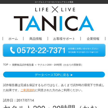
ヨーグルトメーカーのパイオニアタニカ電器
ホーム
商品情報
お客様サポート
企業情報
TOP
＞
発酵食品試作報告書
＞ ヤクルト200・20時間（かおりの実験室）
データベースTOPに戻る ►
試作報告書は完成を保証するものではなく、あくまで試作時の環境下で作成し
た結果です。
ご利用規約
に同意された方のみご利用ください。
試作日：
2017/07/14
ヤクルト200・20時間（かお