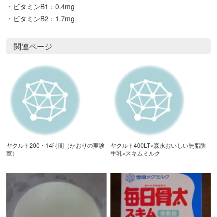
・ビタミンB1：0.4mg
・ビタミンB2：1.7mg
関連ページ
ヤクルト200・14時間（かおりの実験
ヤクルト400LT×森永おいしい無脂肪
室）
牛乳×スキムミルク