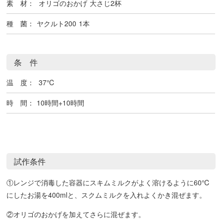
素 材：
オリゴのおかげ
大さじ2杯
種 菌：
ヤクルト200
1本
条 件
温 度：
37℃
時 間：
10時間+10時間
試作条件
①レンジで消毒した容器にスキムミルクがよく溶けるように60℃
にしたお湯を400mlと、スクムミルクを入れよくかき混ぜます。
②オリゴのおかげを加えてさらに混ぜます。