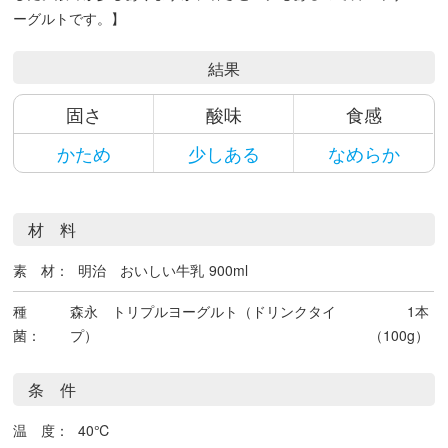
ーグルトです。】
結果
固さ
酸味
食感
かため
少しある
なめらか
材 料
素 材：
明治 おいしい牛乳
900ml
種
森永 トリプルヨーグルト（ドリンクタイ
1本
菌：
プ）
（100g）
条 件
温 度：
40℃