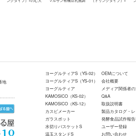
ンクタイプ）×のむ大
マルサン有機豆乳無調
（ドリンクタイプ）×
豆
整
マルサン無調整豆乳
ヨーグルティアS（YS-02）
OEMについて
ヨーグルティアS（YS-01）
会社概要
番地
ヨーグルティア
メディア関係者の
KAMOSICO（KS-02）
Q&A
KAMOSICO（KS-12）
取扱説明書
カスピメーカー
製品カタログ・レ
ガラスポット
発酵食品試作報告
水切りバスケットS
ユーザー登録
温玉スタンドS
お問い合わせ