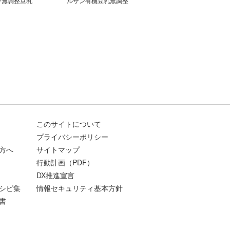
ン無調整豆乳
ルサン有機豆乳無調整
このサイトについて
プライバシーポリシー
方へ
サイトマップ
行動計画（PDF）
DX推進宣言
シピ集
情報セキュリティ基本方針
書