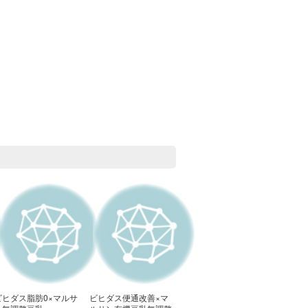
ビヒダス脂肪0×マルサ
ビヒダス便通改善×マ