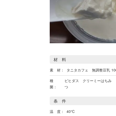
材 料
素 材：
タニタカフェ 無調整豆乳
10
種
ビヒダス クリーミーはちみ
菌：
つ
条 件
温 度：
40℃