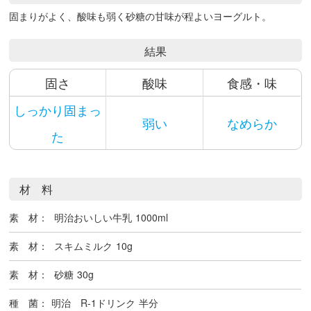
固まりがよく、酸味も弱く砂糖の甘味が程よいヨーグルト。
結果
固さ
酸味
食感・味
しっかり固まっ
弱い
なめらか
た
材 料
素 材：
明治おいしい牛乳
1000ml
素 材：
スキムミルク
10g
素 材：
砂糖
30g
種 菌：
明治 R-1ドリンク
半分