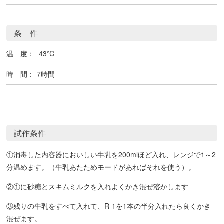
条 件
温 度：
43℃
時 間：
7時間
試作条件
①消毒した内容器においしい牛乳を200mlほど入れ、レンジで1～2
分温めます。（牛乳あたためモードがあればそれを使う）。
②①に砂糖とスキムミルクを入れよくかき混ぜ溶かします
③残りの牛乳をすべて入れて、R-1を1本の半分入れたら良くかき
混ぜます。