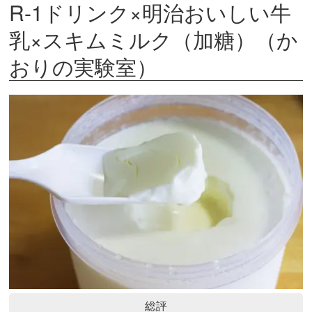
R-1ドリンク×明治おいしい牛
乳×スキムミルク（加糖）（か
おりの実験室）
総評