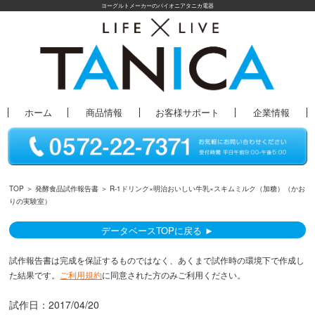
ヨーグルトメーカーのパイオニアタニカ電器
ホーム
商品情報
お客様サポート
企業情報
TOP
＞
発酵食品試作報告書
＞ R-1ドリンク×明治おいしい牛乳×スキムミルク（加糖）（かお
りの実験室）
データベースTOPに戻る ►
試作報告書は完成を保証するものではなく、あくまで試作時の環境下で作成し
た結果です。
ご利用規約
に同意された方のみご利用ください。
試作日：
2017/04/20