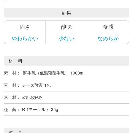
結果
固さ
酸味
食感
やわらかい
少ない
なめらか
材 料
素 材：
関牛乳（低温殺菌牛乳）
1000ml
素 材：
チーズ酵素
1包
素 材：
※塩
お好み
種 菌：
R-1ヨーグルト
35g
道 具