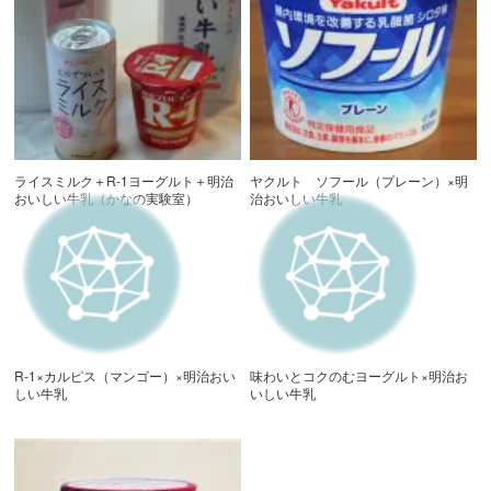
ライスミルク＋R-1ヨーグルト＋明治
ヤクルト ソフール（プレーン）×明
おいしい牛乳（かなの実験室）
治おいしい牛乳
R-1×カルピス（マンゴー）×明治おい
味わいとコクのむヨーグルト×明治お
しい牛乳
いしい牛乳