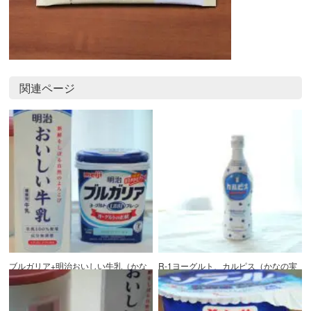
関連ページ
ブルガリア+明治おいしい牛乳（かな
R-1ヨーグルト、カルピス（かなの実
の実験室）
験室）