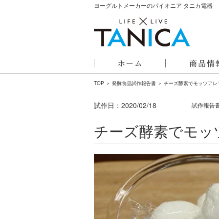
ヨーグルトメーカーのパイオニア タニカ電器
TOP
＞
発酵食品試作報告書
＞ チーズ酵素でモッツアレ
試作日：
2020/02/18
試作報告
チーズ酵素でモッ