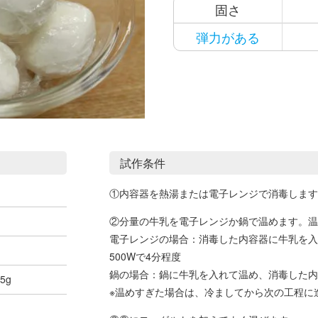
固さ
弾力がある
試作条件
①内容器を熱湯または電子レンジで消毒します
②分量の牛乳を電子レンジか鍋で温めます。温
電子レンジの場合：消毒した内容器に牛乳を入
500Wで4分程度
鍋の場合：鍋に牛乳を入れて温め、消毒した内
5g
※温めすぎた場合は、冷ましてから次の工程に