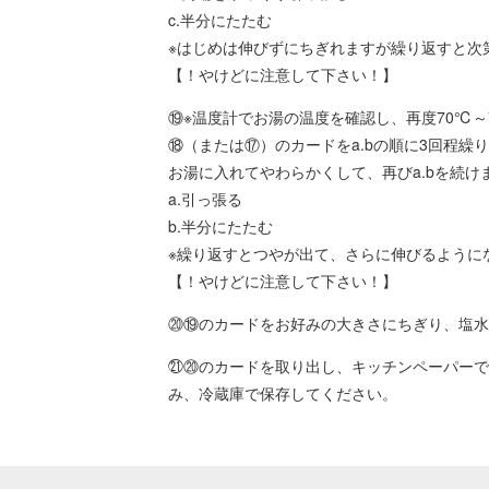
c.半分にたたむ
※はじめは伸びずにちぎれますが繰り返すと次
【！やけどに注意して下さい！】
⑲※温度計でお湯の温度を確認し、再度70℃～
⑱（または⑰）のカードをa.bの順に3回程繰
お湯に入れてやわらかくして、再びa.bを続け
a.引っ張る
b.半分にたたむ
※繰り返すとつやが出て、さらに伸びるように
【！やけどに注意して下さい！】
⑳⑲のカードをお好みの大きさにちぎり、塩水
㉑⑳のカードを取り出し、キッチンペーパーで
み、冷蔵庫で保存してください。