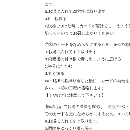
ます。
a.お湯に入れて20秒後に取り出す
b.5回程握る
※お湯につけた時にカードが溶けてしまうよう
切ってそのままお召し上がりください。
⑰⑯のカードをなめらかにするため、a~dの順
a.お湯に入れてすぐ取り出す
b.両親指の付け根で押し出すように広げる
c.半分にたたむ
d.丸く握る
※a~dを5回程繰り返した後に、カードの両端
さい。（⑱の工程は省略します）
【！やけどに注意して下さい！】
⑱※温度計でお湯の温度を確認し、再度70℃～
⑰のカードを更になめらかにするため、a~cの
a.お湯に入れてすぐ取り出す。
b.両端をゆっくり引っ張る