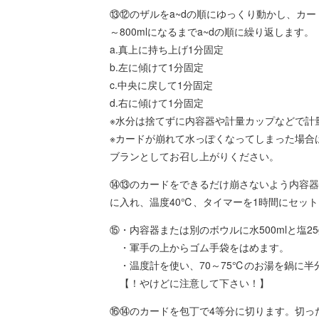
⑬⑫のザルをa~dの順にゆっくり動かし、カー
～800mlになるまでa~dの順に繰り返します。
a.真上に持ち上げ1分固定
b.左に傾けて1分固定
c.中央に戻して1分固定
d.右に傾けて1分固定
※水分は捨てずに内容器や計量カップなどで計
※カードが崩れて水っぽくなってしまった場合
ブランとしてお召し上がりください。
⑭⑬のカードをできるだけ崩さないよう内容器
に入れ、温度40℃、タイマーを1時間にセッ
⑮・内容器または別のボウルに水500mlと塩2
・軍手の上からゴム手袋をはめます。
・温度計を使い、70～75℃のお湯を鍋に半
【！やけどに注意して下さい！】
⑯⑭のカードを包丁で4等分に切ります。切った