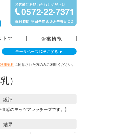
データベースTOPに戻る ►
利用規約
に同意された方のみご利用ください。
乳）
総評
チ食感のモッツアレラチーズです。】
結果