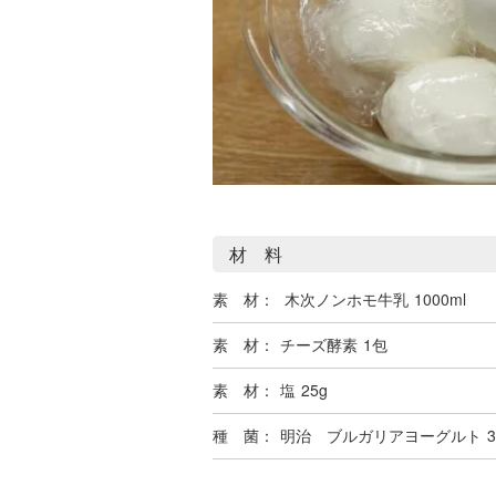
材 料
素 材：
木次ノンホモ牛乳
1000ml
素 材：
チーズ酵素
1包
素 材：
塩
25g
種 菌：
明治 ブルガリアヨーグルト
3