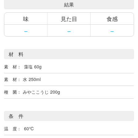
結果
味
見た目
食感
–
–
–
材 料
素 材：
藻塩
60g
素 材：
水
250ml
種 菌：
みやここうじ
200g
条 件
温 度：
60℃