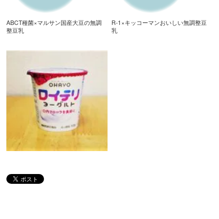
ABCT種菌×マルサン国産大豆の無調
R-1×キッコーマンおいしい無調整豆
整豆乳
乳
ロイテリヨーグルト×明治おいしい牛
乳（かおりの実験室）