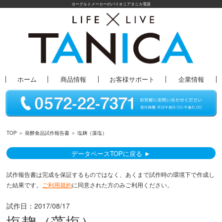
ヨーグルトメーカーのパイオニアタニカ電器
ホーム
商品情報
お客様サポート
企業情報
TOP
＞
発酵食品試作報告書
＞ 塩麹（藻塩）
データベースTOPに戻る ►
試作報告書は完成を保証するものではなく、あくまで試作時の環境下で作成し
た結果です。
ご利用規約
に同意された方のみご利用ください。
試作日：
2017/08/17
塩麹（藻塩）