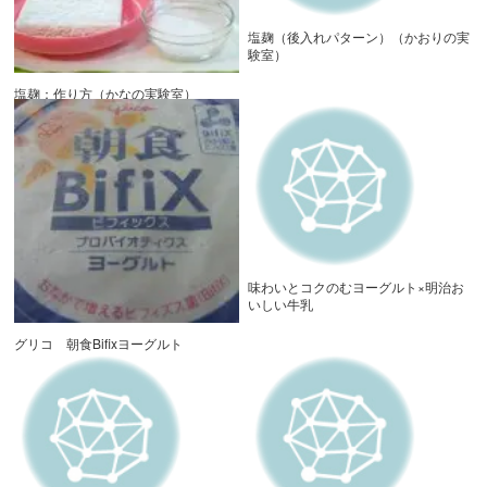
塩麹（後入れパターン）（かおりの実
験室）
塩麹：作り方（かなの実験室）
味わいとコクのむヨーグルト×明治お
いしい牛乳
グリコ 朝食Bifixヨーグルト