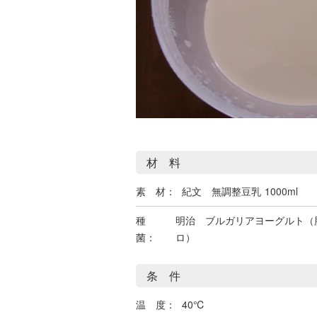
材 料
素 材：
紀文 無調整豆乳
1000ml
種
明治 ブルガリアヨーグルト（
菌：
ロ）
条 件
温 度：
40℃