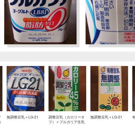
ア
無調整豆乳＋LG-21
調整豆乳（カロリーオ
無調整豆乳＋LG-21
肪
フ）＋ブルガリア生乳
100