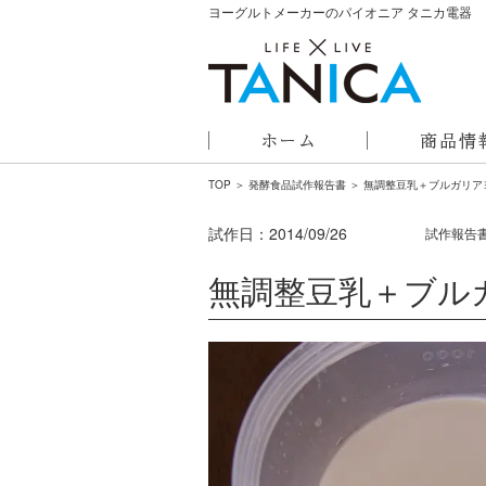
ヨーグルトメーカーのパイオニア タニカ電器
TOP
＞
発酵食品試作報告書
＞ 無調整豆乳＋ブルガリア
試作日：
2014/09/26
試作報告
無調整豆乳＋ブル