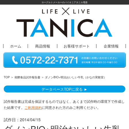
ヨーグルトメーカーのパイオニアタニカ電器
ホーム
商品情報
お客様サポート
企業情報
TOP
＞
発酵食品試作報告書
＞ ダノンBIO+明治おいしい牛乳（かなの実験室）
データベースTOPに戻る ►
試作報告書は完成を保証するものではなく、あくまで試作時の環境下で作成し
た結果です。
ご利用規約
に同意された方のみご利用ください。
試作日：
2014/04/15
ダノンBIO+明治おいしい牛乳