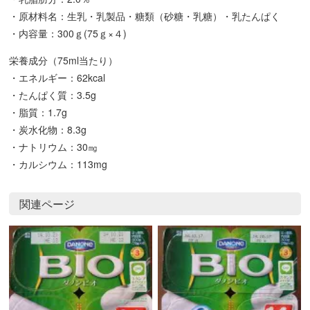
・原材料名：生乳・乳製品・糖類（砂糖・乳糖）・乳たんぱく
・内容量：300ｇ(75ｇ×４)
栄養成分（75ml当たり）
・エネルギー：62kcal
・たんぱく質：3.5g
・脂質：1.7g
・炭水化物：8.3g
・ナトリウム：30㎎
・カルシウム：113mg
関連ページ