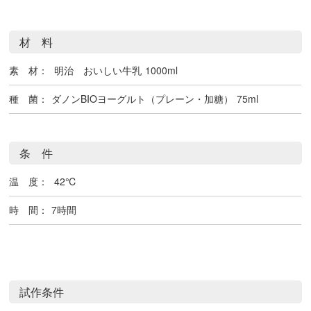
材 料
素 材：
明治 おいしい牛乳
1000ml
種 菌：
ダノンBIOヨーグルト（プレーン・加糖）
75ml
条 件
温 度：
42℃
時 間：
7時間
試作条件