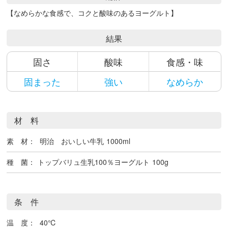
【なめらかな食感で、コクと酸味のあるヨーグルト】
結果
固さ
酸味
食感・味
固まった
強い
なめらか
材 料
素 材：
明治 おいしい牛乳
1000ml
種 菌：
トップバリュ生乳100％ヨーグルト
100g
条 件
温 度：
40℃