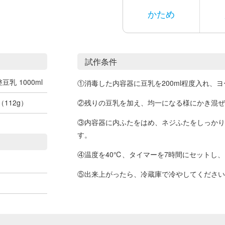
かため
試作条件
整豆乳
1000ml
①消毒した内容器に豆乳を200ml程度入れ、
112g）
②残りの豆乳を加え、均一になる様にかき混ぜ
③内容器に内ふたをはめ、ネジふたをしっかり
す。
④温度を40℃、タイマーを7時間にセットし
⑤出来上がったら、冷蔵庫で冷やしてください