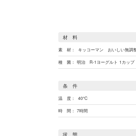
材 料
素 材：
キッコーマン おいしい無調
種 菌：
明治 R-1ヨーグルト
1カップ（
条 件
温 度：
40℃
時 間：
7時間
状 態