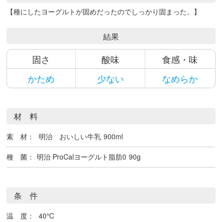
【種にしたヨーグルトが固めだったのでしっかり固まった。】
結果
固さ
酸味
食感・味
かため
少ない
なめらか
材 料
素 材：
明治 おいしい牛乳
900ml
種 菌：
明治 ProCalヨーグルト脂肪0
90g
条 件
温 度：
40℃