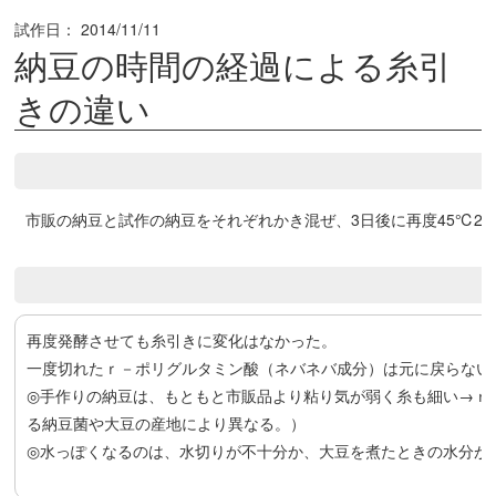
試作日：
2014/11/11
納豆の時間の経過による糸引
きの違い
市販の納豆と試作の納豆をそれぞれかき混ぜ、3日後に再度45℃2
再度発酵させても糸引きに変化はなかった。
一度切れたｒ－ポリグルタミン酸（ネバネバ成分）は元に戻らない
◎手作りの納豆は、もともと市販品より粘り気が弱く糸も細い→ｒ
る納豆菌や大豆の産地により異なる。）
◎水っぽくなるのは、水切りが不十分か、大豆を煮たときの水分が