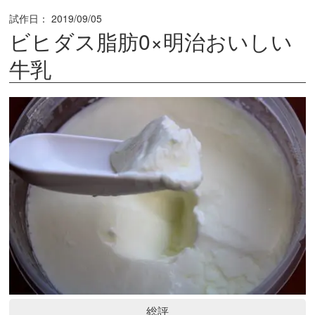
試作日：
2019/09/05
ビヒダス脂肪0×明治おいしい
牛乳
総評