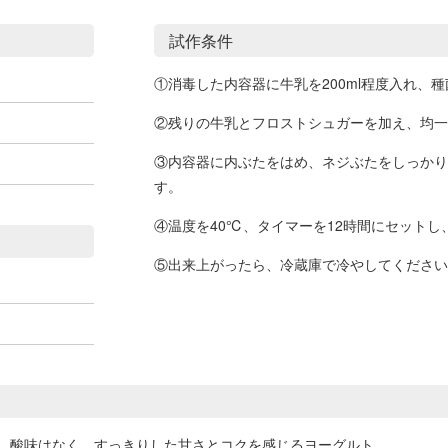
試作条件
①消毒した内容器に牛乳を200ml程度入れ、
②残りの牛乳とフロストシュガーを加え、均一
③内容器に内ぶたをはめ、ネジぶたをしっかり
す。
④温度を40℃、タイマーを12時間にセット
⑤出来上がったら、冷蔵庫で冷やしてください
。酸味はなく、すっきりした甘さとコクを感じるヨーグルト。