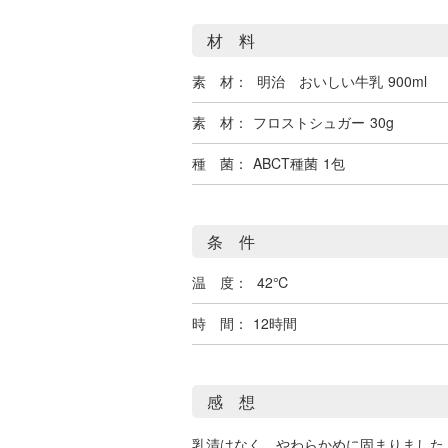
材 料
素 材：
明治 おいしい牛乳
900ml
素 材：
フロストシュガー
30g
種 菌：
ABCT種菌
1包
条 件
温 度：
42℃
時 間：
12時間
感 想
乳清はなく、やわらかめに固まりました