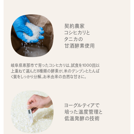
契約農家
コシヒカリと
タニカの
甘酒酵素使用
岐阜県恵那市で育ったコシヒカリは、試食を1000回以
上重ねて選んだ8種類の酵素が、米のデンプンとたんぱ
く質をしっかり分解。お米由来の自然な甘さに。
ヨーグルティアで
培った
温度管理と
低温発酵の技術