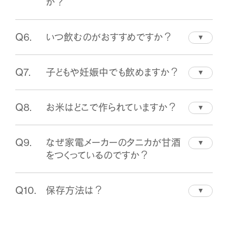
か？
のないなめらかな口あたりで、アルコール分も
カのあまざけも、酵素がお米を分解して生まれ
0.0%です。
たブドウ糖や、ビタミンB群などの成分を含みま
A.
食品ですので決まった量はありませんが、1日コ
す。毎日の栄養補給の一杯としてお楽しみくだ
Q6.
いつ飲むのがおすすめですか？
ップ1杯（約100ml〜200ml）が目安です。水で
さい。
割る必要のないストレートタイプなので、コップ
A.
朝食時や朝食代わりに、間食・おやつの時間
に注いでそのままお飲みいただけます。
Q7.
子どもや妊娠中でも飲めますか？
に、就寝1〜2時間前になど、生活に合わせてど
うぞ。冷やしてそのまま、温めてもおいしくお飲
A.
アルコール分0.0%・砂糖不使用のため、お子
みいただけます。
Q8.
お米はどこで作られていますか？
様もお飲みいただけます。妊娠中・授乳中の方
もアルコールの心配はありませんが、体調に不
A.
岐阜県恵那市笠置町・標高370mの契約農家
安がある場合はかかりつけの医師にご相談く
Q9.
なぜ家電メーカーのタニカが甘酒
「伊藤農園」が、笠置山麓を流れる田沢川の水
ださい。
をつくっているのですか？
で育てた、毎年1等米のコシヒカリ「姫栗田沢
米」を100%使用しています。伊藤農園は、タニ
A.
タニカ電器はおよそ50年前、日本の家庭に
カの元社員・伊藤好寛さんのご実家です。
Q10.
保存方法は？
「手作りヨーグルト」の文化を広めた発酵機器
のメーカーです。0.1℃単位で温度を制御する
A.
要冷蔵（10℃以下）で保存してください。品質
低温調理技術と、種菌・酵素づくりで培った発