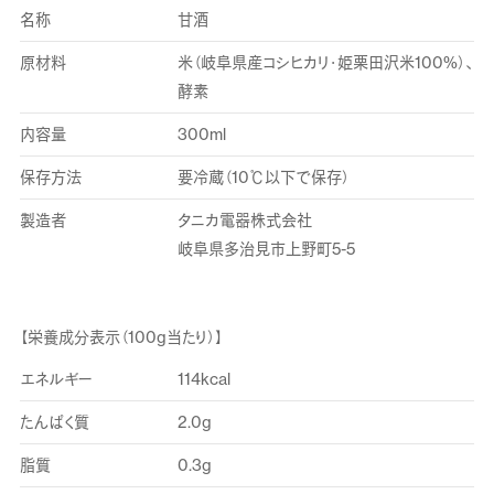
名称
甘酒
原材料
米（岐阜県産コシヒカリ・姫栗田沢米100%）、
酵素
内容量
300ml
保存方法
要冷蔵（10℃以下で保存）
製造者
タニカ電器株式会社
岐阜県多治見市上野町5-5
【栄養成分表示（100g当たり）】
エネルギー
114kcal
たんぱく質
2.0g
脂質
0.3g