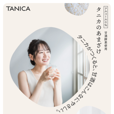
タニカの
タニカがつくると、甘酒はこんなにやさしい。