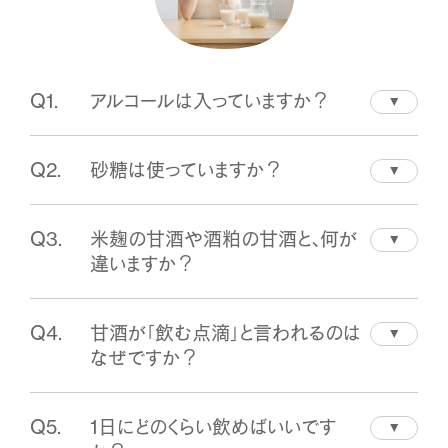
Q1.
アルコールは入っていますか？
A.
アルコール分0.0%のノンアルコールです。酒粕
Q2.
砂糖は使っていますか？
や米麹そのものを使わず、米麹から抽出した酵
素でお米のでんぷんを分解する製法です。お
A.
砂糖は使用していません。原材料表示は「米
酒が苦手な方にも飲みやすい甘酒です。
Q3.
米麹の甘酒や酒粕の甘酒と、何が
（岐阜県産コシヒカリ・姫栗田沢米100%）、酵
違いますか？
素」のみ。甘さはすべて、酵素がお米のでんぷ
んを分解して生まれる自然な甘さです。
A.
甘酒には主に、米麹でつくるタイプと酒粕でつ
Q4.
甘酒が「飲む点滴」と言われるのは
くるタイプがあります。タニカのあまざけはその
なぜですか？
どちらでもなく、米麹から抽出したタニカ独自
の8種の酵素で、お米を直接分解してつくる製
A.
甘酒がブドウ糖やビタミンB群などの栄養成分
法です。米麹の粒や酒粕特有のクセがなく、粒
Q5.
1日にどのくらい飲めばいいです
を含むことから、俗にそう呼ばれています。タニ