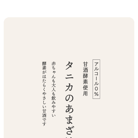
を保つため、ご注文後はタニカの自社工場か
酵管理の経験を活かし、原料の選定から製
ら冷蔵便で直接お届けしています。
造・充填・発送まで自社工場で行う甘酒をつく
りました。